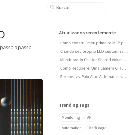
ID
Atualizados recentemente
Como construí meu primeiro MCP para operações de DNS
 passo a passo
Criando seu próprio LLD customizado no Zabbix
Monitorando Cluster Shared Volumes com Zabbix
Como Recuperei Uma Câmera CFTV Brickada
Fortinet vs. Palo Alto: Automatizando Balanceamento de Carga
Trending Tags
Monitoring
API
Automation
Backstage