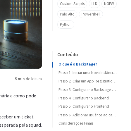
Custom Scripts
LLD
NGFW
Palo Alto
Powershell
Python
Conteúdo
O que é o Backstage?
Passo 1: Iniciar uma Nova Instância do Backstage
5 min
de leitura
Passo 2: Criar um App Registration no Entra ID
Como Registrar um Aplicativo no Entra ID
Passo 3: Configurar o Backstage para Usar o Entra ID
nária e como pode
Passo 4: Configurar o Backend
Passo 5: Configurar o Frontend
Passo 6: Adicionar usuários ao catálogo do Backstage
eceber um ticket
Considerações Finais
esperada pela squad.