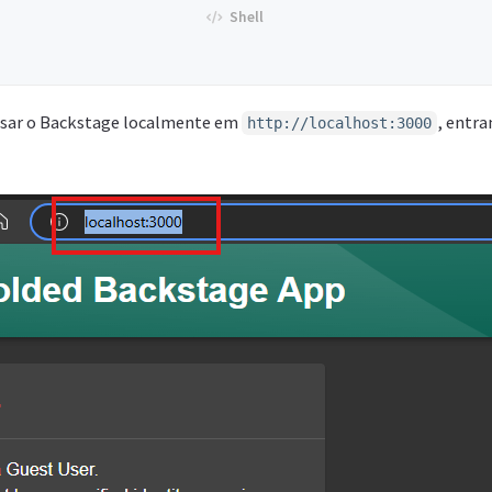
ssar o Backstage localmente em
, entr
http://localhost:3000