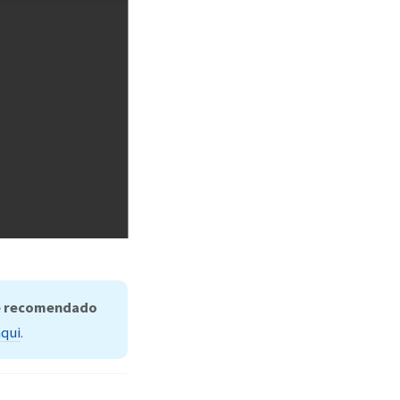
 é recomendado
aqui
.