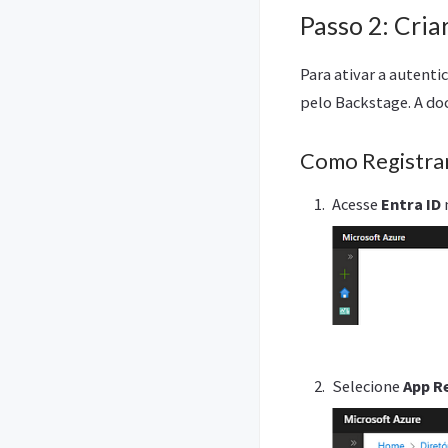
Passo 2: Cria
Para ativar a autenti
pelo Backstage. A do
Como Registrar
Acesse
Entra ID
Selecione
App R