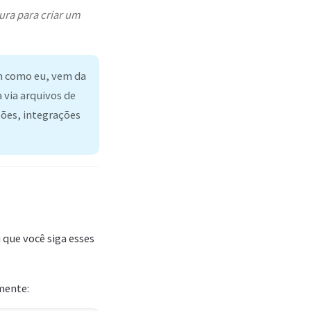
ura para criar um
im como eu, vem da
 via arquivos de
sões, integrações
 que você siga esses
lmente: