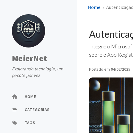
Home
Autenticação
Autentica
Integre o Microsof
sobre o App Regist
MeierNet
Explorando tecnologia, um
Postado em
04/02/2025
pacote por vez
HOME
CATEGORIAS
TAGS